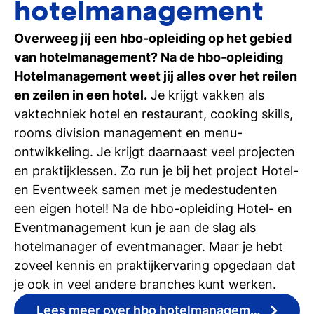
hotelmanagement
Meelopen/Proefstuderen
Ontdek hoe het is om student bij Tio te
Overweeg jij een hbo-opleiding op het gebied
zijn
van hotelmanagement? Na de hbo-opleiding
Hotelmanagement weet jij alles over het reilen
Persoonlijk gesprek
en zeilen in een hotel.
Je krijgt vakken als
Stel al jouw vragen in een 1-op-1-gesprek
vaktechniek hotel en restaurant, cooking skills,
rooms division management en menu-
Inschrijven studie
ontwikkeling. Je krijgt daarnaast veel projecten
Weet je het al? Schrijf je dan in bij Tio
en praktijklessen. Zo run je bij het project Hotel-
en Eventweek samen met je medestudenten
een eigen hotel! Na de hbo-opleiding Hotel- en
Eventmanagement kun je aan de slag als
hotelmanager of eventmanager. Maar je hebt
zoveel kennis en praktijkervaring opgedaan dat
je ook in veel andere branches kunt werken.
Lees meer over hbo hotelmanagement