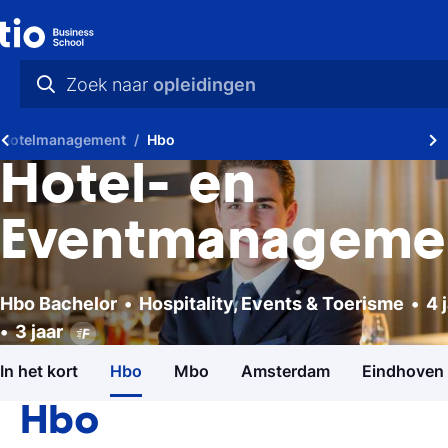
Zoek naar
opleidingen
praktische info
Hotelmanagement
Hbo
videos
Hotel- en
Studiekeuzetest
nieuws
Hulp nodig bij het kiezen van je studie?
Eventmanageme
opleidingen
Studiegids
Hbo Bachelor
Hospitality, Events & Toerisme
4 
Ontvang meer informatie over onze
opleidingen
Hbo Bachelor
3 jaar
Hospitality, Events & Toerisme
4
In het kort
Hbo
Mbo
Amsterdam
Eindhoven
Open dagen
Ontdek Tio's opleidingen op de open dag
Hbo